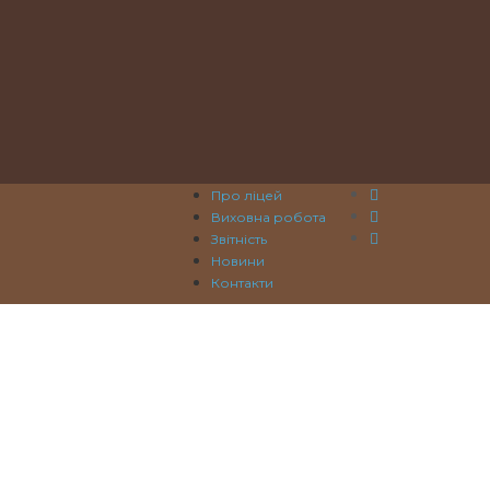
Про ліцей
Виховна робота
Звітність
Новини
Контакти