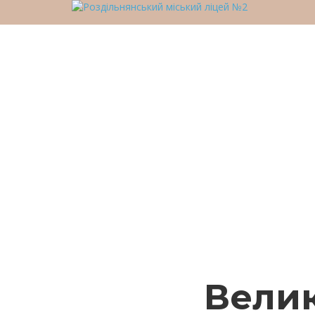
У вас є питання?
Відправити запит
Надіслане повідомлення
Закрити
Велик