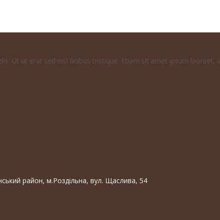
у адресу
Закрити
s. Ut ut erat sed nisl finibus tristique. Etiam sit amet ipsum laoreet, i
нський район, м.Роздільна, вул. Щаслива, 54