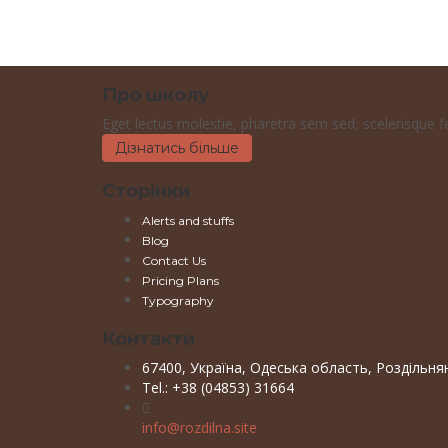
Відправлено посилання для скидання пароля
на вашу електронн
Немає облікового запису?
Реєстрація
Вхід
Забули пароль?
Про школу
Eget lectus molestie, pharetra sem sed, scelerisque feli
Дізнатись більше
Сторінки
Alerts and stuffs
Blog
Contact Us
Pricing Plans
Typography
Контакти
67400, Україна, Одеська область, Роздільня
Tel.: +38 (04853) 31664
info@rozdilna.site