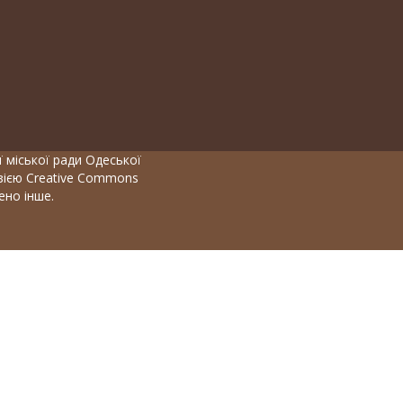
 міської ради Одеської
нзією Creative Commons
чено інше.
мволів, цифр і літер, містити не менше 1 заголовної літери