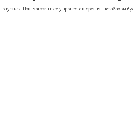
готується! Наш магазин вже у процесі створення і незабаром бу
мволів, цифр і літер, містити не менше 1 заголовної літери