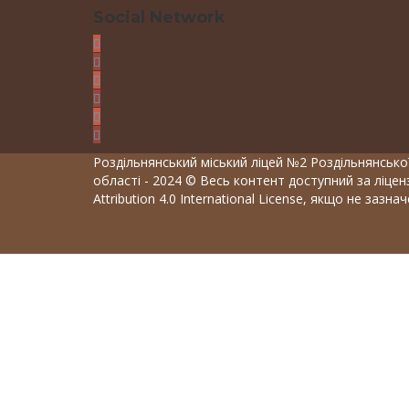
Social Network
Роздільнянський міський ліцей №2 Роздільнянської
області - 2024 © Весь контент доступний за ліце
Attribution 4.0 International License, якщо не зазна
Вхід
Пароль повинен складатися мінімум з 8 си