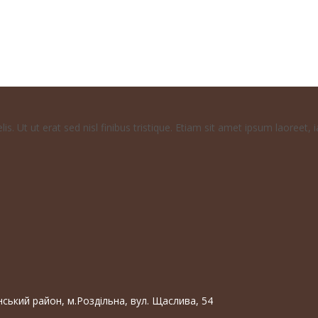
у адресу
Закрити
s. Ut ut erat sed nisl finibus tristique. Etiam sit amet ipsum laoreet, i
нський район, м.Роздільна, вул. Щаслива, 54