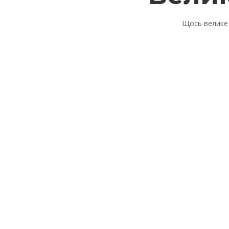
Щось велике 
Вхід
Пароль повинен складатися мінімум з 8 си
Запам'ятати мене
Вхід
Реєстрація
Відновити пароль