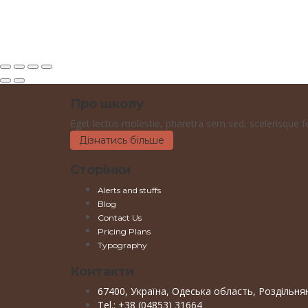
Надіслати посилання для скидання
Відправлено посилання для скидання пароля
на вашу електронн
Немає облікового запису?
Реєстрація
Вхід
Забули пароль?
Про школу
Eget lectus molestie, pharetra sem sed, scelerisque feli
Дізнатись більше
Сторінки
Alerts and stuffs
Blog
Contact Us
Pricing Plans
Typography
Контакти
67400, Україна, Одеська область, Роздільня
Tel.: +38 (04853) 31664