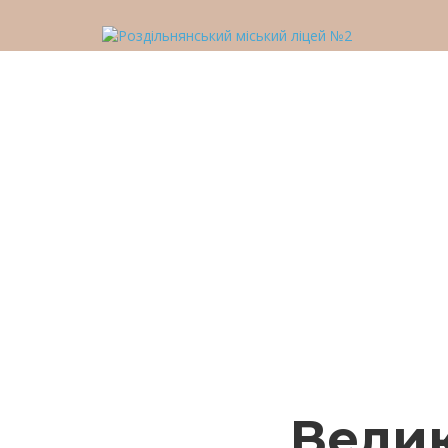
У вас є питання?
Відправити запит
Надіслане повідомлення
Закрити
Велик