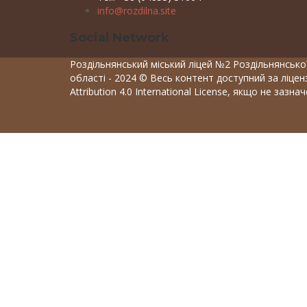
info@rozdilna.site
Social Network
Роздільнянський міський ліцей №2 Роздільнянської
області - 2024 © Весь контент доступний за ліце
Attribution 4.0 International License, якщо не зазна
Вхід
Пароль повинен складатися мінімум з 8 си
Запам'ятати мене
Вхід
Реєстрація
Відновити пароль