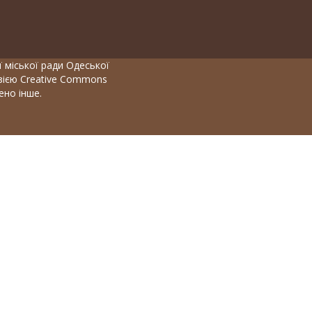
 міської ради Одеської
нзією Creative Commons
чено інше.
мволів, цифр і літер, містити не менше 1 заголовної літери