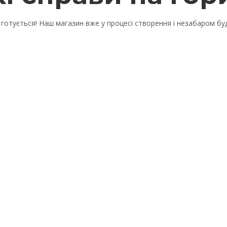
готується! Наш магазин вже у процесі створення і незабаром бу
мволів, цифр і літер, містити не менше 1 заголовної літери