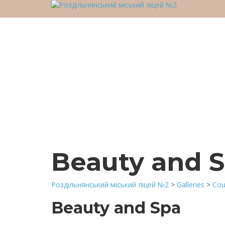
У вас є питання?
Відправити запит
Надіслане повідомлення
Закрити
Beauty and 
Роздільнянський міський ліцей №2
>
Galleries
>
Cou
Beauty and Spa