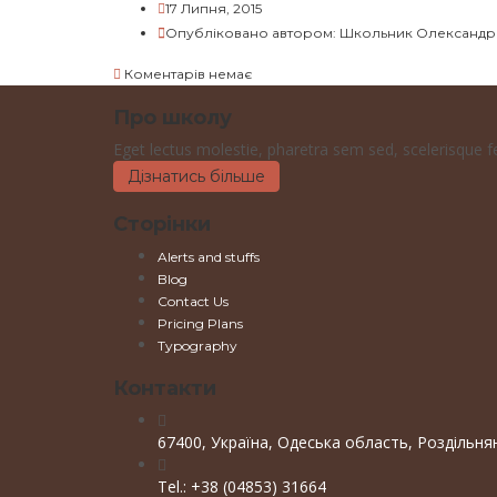
17 Липня, 2015
Опубліковано автором:
Школьник Олександр
Коментарів немає
Про школу
Eget lectus molestie, pharetra sem sed, scelerisque feli
Дізнатись більше
Сторінки
Alerts and stuffs
Blog
Contact Us
Pricing Plans
Typography
Контакти
67400, Україна, Одеська область, Роздільня
Tel.: +38 (04853) 31664