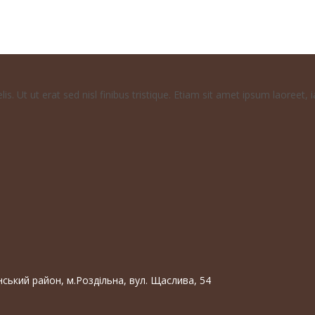
s. Ut ut erat sed nisl finibus tristique. Etiam sit amet ipsum laoreet, i
нський район, м.Роздільна, вул. Щаслива, 54