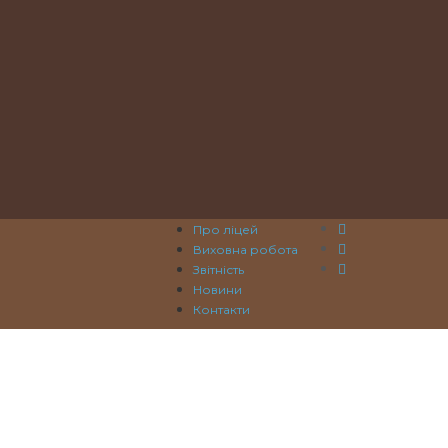
Про ліцей
Виховна робота
Звітність
Новини
Контакти