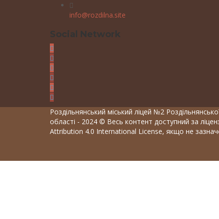
info@rozdilna.site
Social Network
Роздільнянський міський ліцей №2 Роздільнянської
області - 2024 © Весь контент доступний за ліце
Attribution 4.0 International License, якщо не зазна
Вхід