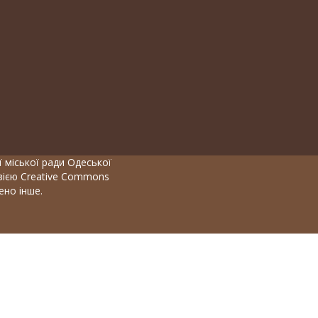
 міської ради Одеської
нзією Creative Commons
чено інше.