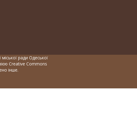
 міської ради Одеської
нзією Creative Commons
чено інше.
мволів, цифр і літер, містити не менше 1 заголовної літери