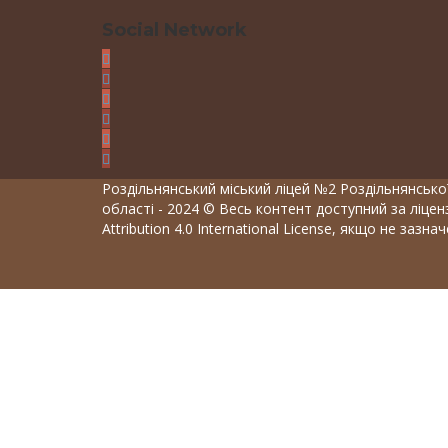
Social Network
Роздільнянський міський ліцей №2 Роздільнянської
області - 2024 © Весь контент доступний за ліце
Attribution 4.0 International License, якщо не зазна
Вхід
Пароль повинен складатися мінімум з 8 си