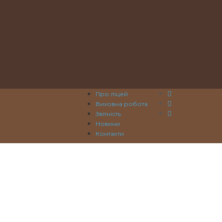
Про ліцей
Виховна робота
Звітність
Новини
Контакти