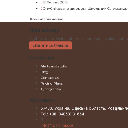
17 Липня, 2015
Опубліковано автором:
Школьник Олександр
Коментарів немає
Про школу
Eget lectus molestie, pharetra sem sed, scelerisque feli
Дізнатись більше
Сторінки
Alerts and stuffs
Blog
Contact Us
Pricing Plans
Typography
Контакти
67400, Україна, Одеська область, Роздільня
Tel.: +38 (04853) 31664
info@rozdilna.site