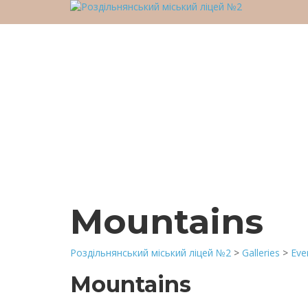
У вас є питання?
Відправити запит
Надіслане повідомлення
Закрити
Mountains
Роздільнянський міський ліцей №2
>
Galleries
>
Eve
Mountains