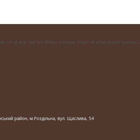
s. Ut ut erat sed nisl finibus tristique. Etiam sit amet ipsum laoreet, i
нський район, м.Роздільна, вул. Щаслива, 54